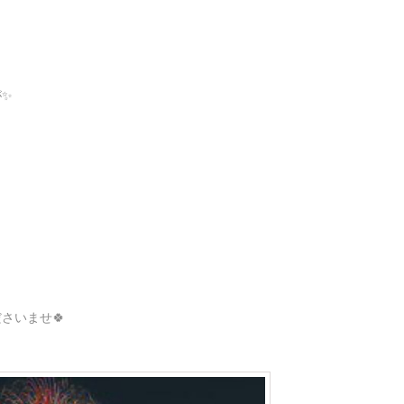
が✨
能代 すみれ (26
新人
さいませ🍀