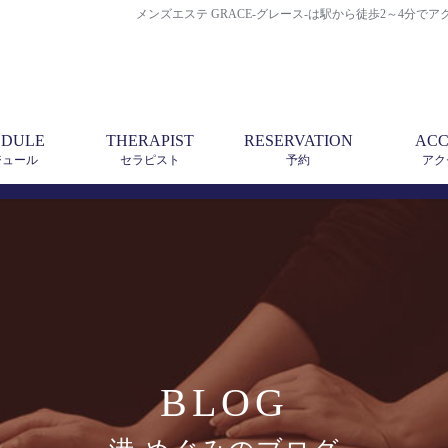
メンズエステ GRACE-グレース-は駅から徒歩2～4分
EDULE
THERAPIST
RESERVATION
ACC
ジュール
セラピスト
予約
アク
BLOG