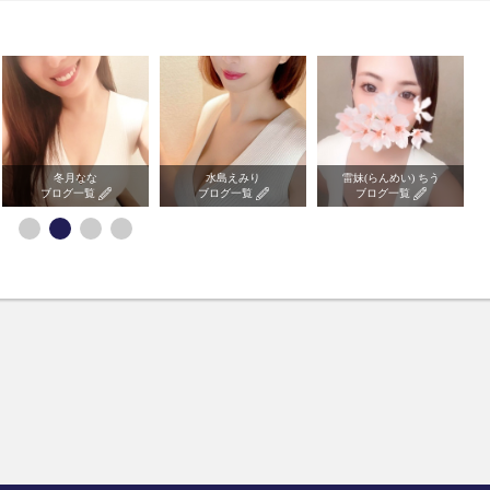
冬月なな
水島えみり
雷妹(らんめい) ちう
ブログ一覧
ブログ一覧
ブログ一覧