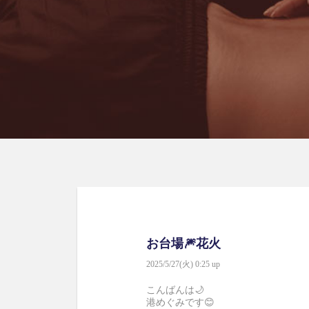
お台場🎆花火
2025/5/27(火) 0:25 up
こんばんは🌙
港めぐみです😊