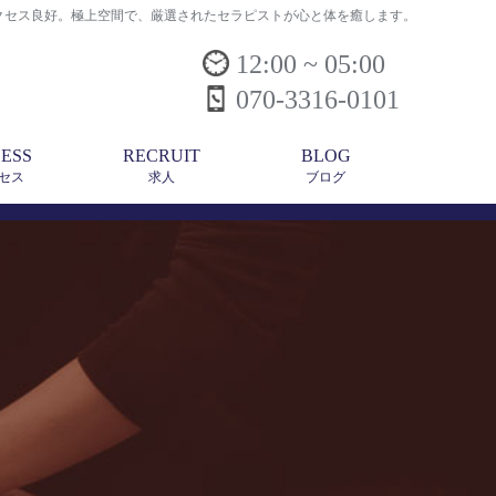
でアクセス良好。極上空間で、厳選されたセラピストが心と体を癒します。
12:00 ~ 05:00
070-3316-0101
ESS
RECRUIT
BLOG
セス
求人
ブログ