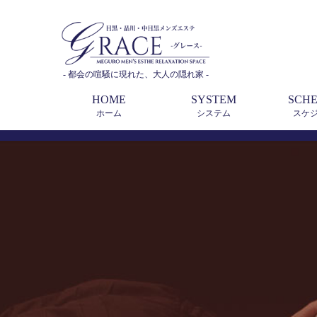
- 都会の喧騒に現れた、大人の隠れ家 -
HOME
SYSTEM
SCH
ホーム
システム
スケ