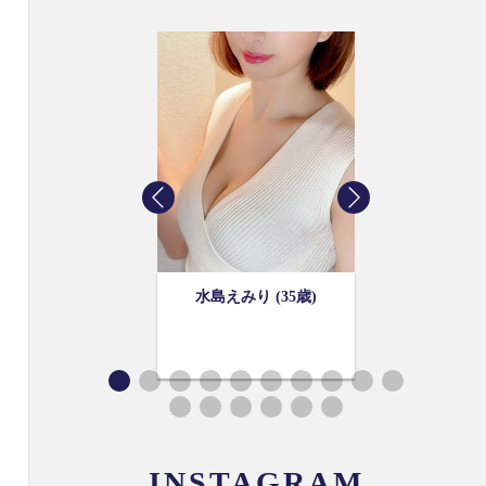
歳)
水島えみり (35歳)
INSTAGRAM