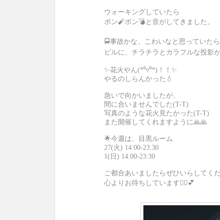
ウォーキングしていたら
ボン🧨ボン💣と音がしてきました。
🚍事故かな、こわいなと思っていたら
ビルに、チラチラとカラフルな投影
✨花火やん(*⁰▿⁰*)！！✨
やるのしらんかった💧
急いで向かいましたが、
間に合いませんでした(T-T)
写真のような花火見たかった(T-T)
また開催してくれますように🙏🙏
🌟今週は、目黒ルーム
27(火) 14:00-23:30
1(日) 14:00-23:30
ご都合あいましたらぜひいらしてくだ
心よりお待ちしています🙇‍♀️💕